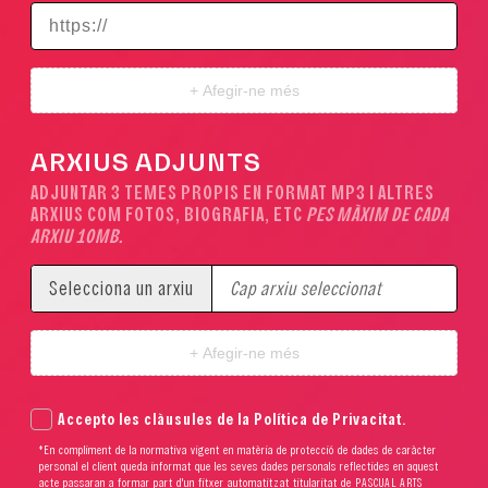
+ Afegir-ne més
ARXIUS ADJUNTS
ADJUNTAR
3 TEMES PROPIS EN FORMAT MP3
I ALTRES
ARXIUS COM FOTOS, BIOGRAFIA, ETC
PES MÀXIM DE CADA
ARXIU 10MB.
Selecciona un arxiu
Cap arxiu seleccionat
+ Afegir-ne més
Accepto les clàusules de la Política de Privacitat.
*En compliment de la normativa vigent en matèria de protecció de dades de caràcter
personal el client queda informat que les seves dades personals reflectides en aquest
acte passaran a formar part d'un fitxer automatitzat titularitat de PASCUAL ARTS