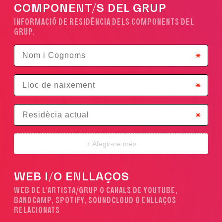
COMPONENT/S DEL GRUP
INFORMACIÓ DE RESIDÈNCIA DELS COMPONENTS DEL
GRUP.
+ Afegir-ne més
WEB I/O ENLLAÇOS
WEB DE L'ARTISTA/GRUP O CANALS DE YOUTUBE,
BANDCAMP, SPOTIFY, SOUNDCLOUD O ENLLAÇOS
RELACIONATS