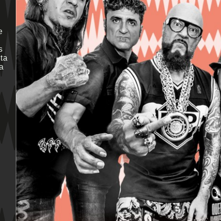
e
i
s
ta
a